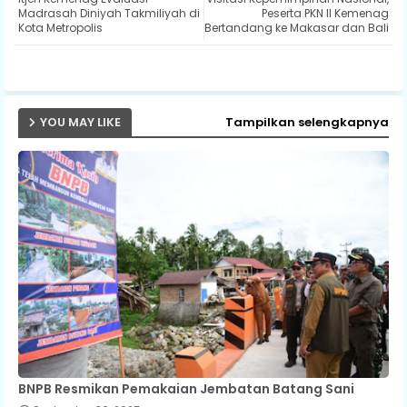
ter
ats
Madrasah Diniyah Takmiliyah di
Peserta PKN II Kemenag
Kota Metropolis
Bertandang ke Makasar dan Bali
ap
p
YOU MAY LIKE
Tampilkan selengkapnya
BNPB Resmikan Pemakaian Jembatan Batang Sani