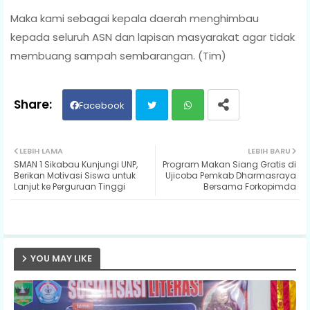
Maka kami sebagai kepala daerah menghimbau
kepada seluruh ASN dan lapisan masyarakat agar tidak
membuang sampah sembarangan. (Tim)
Facebook
Twit
Wh
LEBIH LAMA
LEBIH BARU
SMAN 1 Sikabau Kunjungi UNP,
Program Makan Siang Gratis di
ter
ats
Berikan Motivasi Siswa untuk
Ujicoba Pemkab Dharmasraya
Lanjut ke Perguruan Tinggi
Bersama Forkopimda
ap
p
YOU MAY LIKE