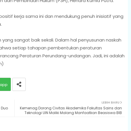
n dan Pembinaan Hukum (P3H), Hendra Kurnia Putra.
tif kerja sama ini dan mendukung penuh inisiatif yang
.
ah yang sangat baik sekali. Dalam hal penyusunan naskah
ahwa setiap tahapan pembentukan peraturan
ncang Peraturan Perundang-undangan. Jadi, ini adalah
n)
app
LEBIH BARU
i Duo
Kemenag Dorong Civitas Akademika Fakultas Sains dan
Teknologi UIN Maliki Malang Manfaatkan Beasiswa BIB