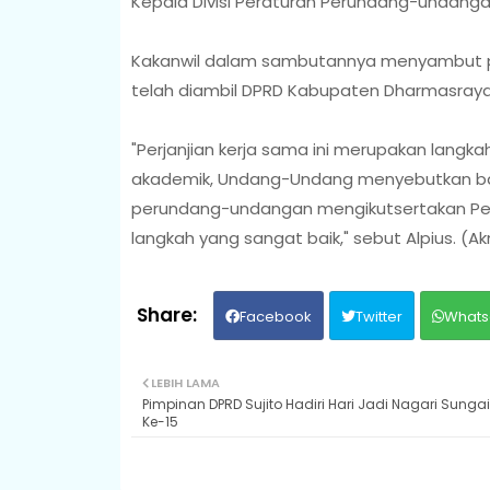
Kepala Divisi Peraturan Perundang-undanga
Kakanwil dalam sambutannya menyambut posi
telah diambil DPRD Kabupaten Dharmasraya
"Perjanjian kerja sama ini merupakan langk
akademik, Undang-Undang menyebutkan b
perundang-undangan mengikutsertakan Pera
langkah yang sangat baik," sebut Alpius. (Ak
Facebook
Twitter
Whats
LEBIH LAMA
Pimpinan DPRD Sujito Hadiri Hari Jadi Nagari Sunga
Ke-15