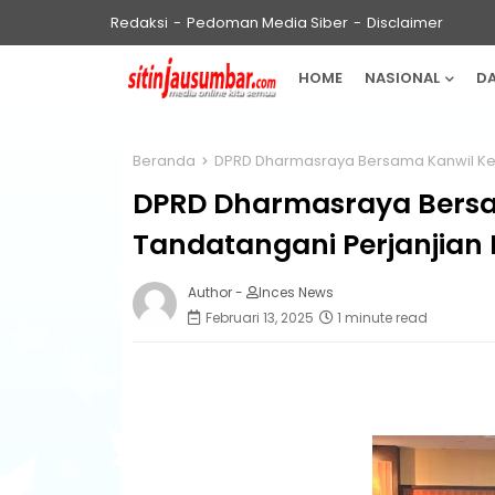
Redaksi
Pedoman Media Siber
Disclaimer
HOME
NASIONAL
D
Beranda
DPRD Dharmasraya Bersama Kanwil Ke
DPRD Dharmasraya Bers
Tandatangani Perjanjian
Author -
Inces News
Februari 13, 2025
1 minute read