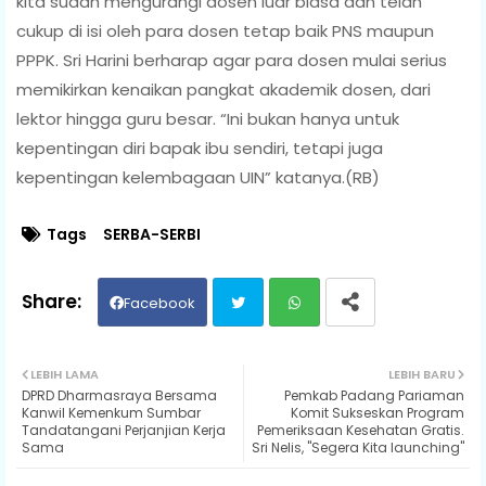
kita sudah mengurangi dosen luar biasa dan telah
cukup di isi oleh para dosen tetap baik PNS maupun
PPPK. Sri Harini berharap agar para dosen mulai serius
memikirkan kenaikan pangkat akademik dosen, dari
lektor hingga guru besar. “Ini bukan hanya untuk
kepentingan diri bapak ibu sendiri, tetapi juga
kepentingan kelembagaan UIN” katanya.(RB)
Tags
SERBA-SERBI
Facebook
Twit
Wh
LEBIH LAMA
LEBIH BARU
DPRD Dharmasraya Bersama
Pemkab Padang Pariaman
ter
ats
Kanwil Kemenkum Sumbar
Komit Sukseskan Program
Tandatangani Perjanjian Kerja
Pemeriksaan Kesehatan Gratis.
Sama
Sri Nelis, "Segera Kita launching"
ap