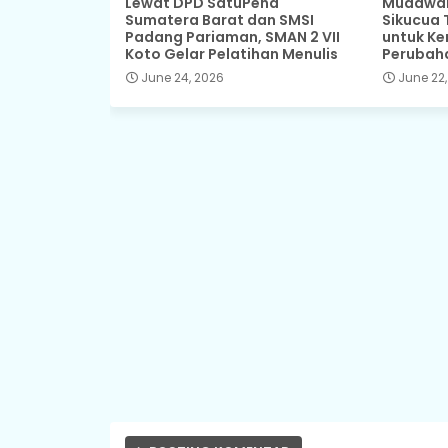
Lewat DPD SatuPena
Mudawar,
Sumatera Barat dan SMSI
Sikucua 
Padang Pariaman, SMAN 2 VII
untuk Ke
Koto Gelar Pelatihan Menulis
Perubah
June 24, 2026
June 22,