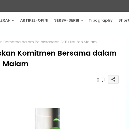
AERAH
ARTIKEL-OPINI
SERBA-SERBI
Tipography
Shor
en Bersama dalam Pelaksanaan SKB Hiburan Malam
askan Komitmen Bersama dalam
n Malam
0