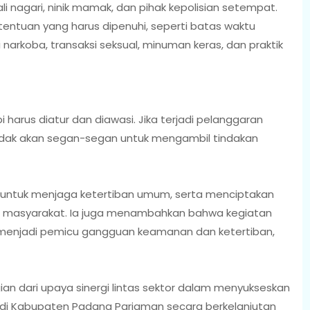
 nagari, ninik mamak, dan pihak kepolisian setempat.
etentuan yang harus dipenuhi, seperti batas waktu
 narkoba, transaksi seksual, minuman keras, dan praktik
i harus diatur dan diawasi. Jika terjadi pelanggaran
idak akan segan-segan untuk mengambil tindakan
an untuk menjaga ketertiban umum, serta menciptakan
h masyarakat. Ia juga menambahkan bahwa kegiatan
p menjadi pemicu gangguan keamanan dan ketertiban,
ian dari upaya sinergi lintas sektor dalam menyukseskan
i Kabupaten Padang Pariaman secara berkelanjutan