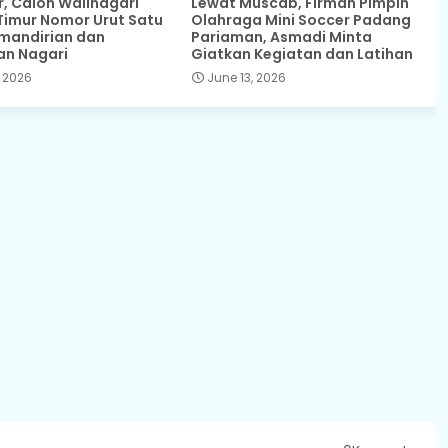
 Calon Walinagari
Lewat Muscab, Firman Pimpin
Timur Nomor Urut Satu
Olahraga Mini Soccer Padang
mandirian dan
Pariaman, Asmadi Minta
an Nagari
Giatkan Kegiatan dan Latihan
 2026
June 13, 2026