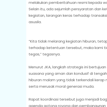
melakukan pemberitahuan resmi kepada wali
Selain itu, ada sejumlah persyaratan dan k
kegiatan, larangan keras terhadap transaksi
asusila.
“Kita tidak melarang kegiatan hiburan, tetap
terhadap ketentuan tersebut, maka kami t
tegas,” tegasnya.
Menurut JKA, langkah strategis ini bertuju
suasana yang aman dan kondusif di tenga
hiburan malam yang tidak terkendali kera
serta merusak moral generasi muda.
Rapat koordinasi tersebut juga menjadi bag
agenda gotong royong dan pembangunan d