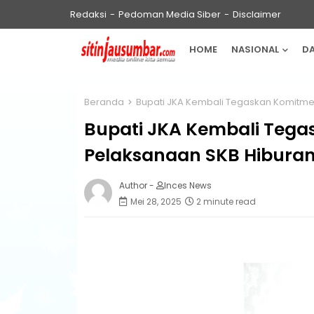
Redaksi
Pedoman Media Siber
Disclaimer
HOME
NASIONAL
D
Beranda
Bupati JKA Kembali Tegaskan Komitm
Bupati JKA Kembali Teg
Pelaksanaan SKB Hibura
Author -
Inces News
Mei 28, 2025
2 minute read