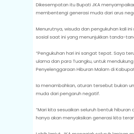
Dikesempatan itu Bupati JKA menyampaikan
membentengi generasi muda dari arus neg
Menurutnya, wisuda dan pengukuhan kali in
sosial saat ini yang menunjukkan tanda-ta
“Pengukuhan hari ini sangat tepat. Saya te
ulama dan para Tuangku, untuk mendukung
Penyelenggaraan Hiburan Malam di Kabupa
Ia menambahkan, aturan tersebut bukan un
muda dari pengaruh negatif.
“Mari kita sesuaikan seluruh bentuk hiburan 
hanya akan menyaksikan generasi kita terani
Lebih lanjut, JKA mengajak seluruh lapisan 