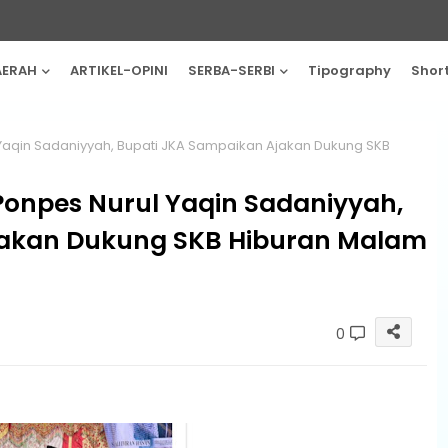
AERAH
ARTIKEL-OPINI
SERBA-SERBI
Tipography
Shor
Yaqin Sadaniyyah, Bupati JKA Sampaikan Ajakan Dukung SKB
Ponpes Nurul Yaqin Sadaniyyah,
jakan Dukung SKB Hiburan Malam
0