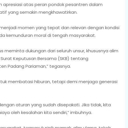
 apresiasi atas peran pondok pesantren dalam
atif yang semakin mengkhawatirkan.
i menjadi momen yang tepat dan relevan dengan kondisi
nda kemunduran moral di tengah masyarakat.
rus meminta dukungan dari seluruh unsur, khususnya alim
 Surat Keputusan Bersama (SKB) tentang
ten Padang Pariaman,” tegasnya.
tuk membatasi hiburan, tetapi demi menjaga generasi
dengan aturan yang sudah disepakati. Jika tidak, kita
aya oleh kesalahan kita sendiri,” imbuhnya.
masyarakat, termasuk ninik mamak, alim ulama, tokoh