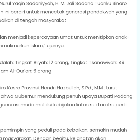
urul Yaqin Sadaniyyah, H. M. Jali Sadana Tuanku Sinaro
 ini berdiri untuk mencetak generasi pendakwah yang
aikan di tengah masyarakat.
i dan menjadi kepercayaan umat untuk menitipkan anak-
emakmurkan Islam,” ujarnya.
dalah: Tingkat Aliyah: 12 orang, Tingkat Tsanawiyah: 49
tam Al-Qur'an: 6 orang
 Kesra Provinsi, Hendri Hazbullah, S.Pd., M.M., turut
ahwa Gubernur mendukung penuh upaya Bupati Padang
erasi muda melalui kebijakan lintas sektoral seperti
n pemimpin yang peduli pada kebaikan, semakin mudah
 masyarakat. Dengan begitu, kejahatan akan