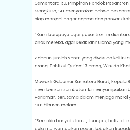
Sementara itu, Pimpinan Pondok Pesantren N
Mangkuto, SH, menyatakan bahwa pesantren
siap menjadi pagar agama dan penyeru keb
“Kami berupaya agar pesantren ini dicinta
anak mereka, agar kelak lahir ulama yang m
Adapun jumlah santri yang diwisuda kali ini a
orang, Tahfizul Qur'an: 13 orang, Wisuda Kha
Mewakili Gubernur Sumatera Barat, Kepala Biro
memberikan sambutan. Ia menyampaikan b
Pariaman, terutama dalam menjaga moral gen
SKB hiburan malam.
“Semakin banyak ulama, tuangku, hafiz, da
pula menyampaikan pesan kebaikan kepada