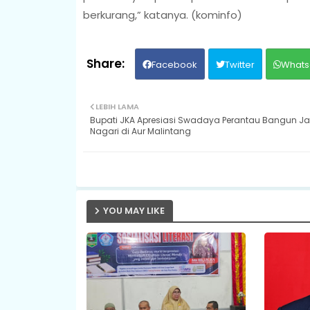
berkurang,” katanya. (kominfo)
Facebook
Twitter
Whats
LEBIH LAMA
Bupati JKA Apresiasi Swadaya Perantau Bangun Ja
Nagari di Aur Malintang
YOU MAY LIKE