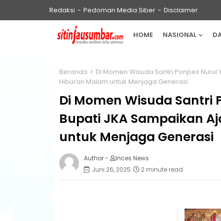
Redaksi
Pedoman Media Siber
Disclaimer
HOME
NASIONAL
D
Beranda
Di Momen Wisuda Santri Ponpes Nurul 
Hiburan Malam untuk Menjaga Generasi
Di Momen Wisuda Santri 
Bupati JKA Sampaikan A
untuk Menjaga Generasi
Author -
Inces News
Juni 26, 2025
2 minute read