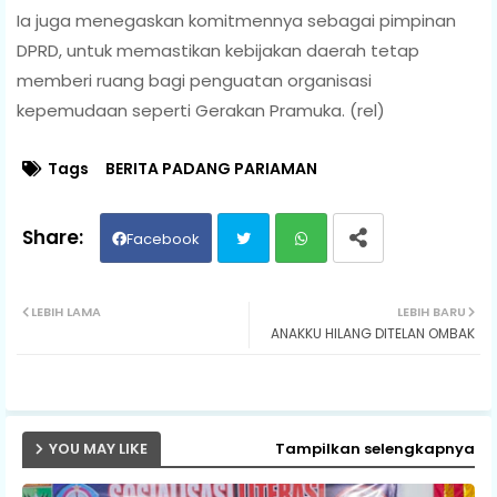
Ia juga menegaskan komitmennya sebagai pimpinan
DPRD, untuk memastikan kebijakan daerah tetap
memberi ruang bagi penguatan organisasi
kepemudaan seperti Gerakan Pramuka. (rel)
Tags
BERITA PADANG PARIAMAN
Facebook
Twit
Wh
LEBIH LAMA
LEBIH BARU
ANAKKU HILANG DITELAN OMBAK
ter
ats
ap
p
YOU MAY LIKE
Tampilkan selengkapnya