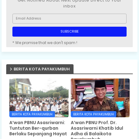
Get Notified About Next Update Direct to Your
inbox
* We promise that we don't spam !
BERITA KOTA PAYAKUMBUH
BERITA KOTA PAYAKUMBUH
BERITA KOTA PAYAKUMBUH
A’wan PBNU Asasriwarni:
A’wan PBNU Prof. Dr.
Tuntutan Ber-qurban
Asasriwarni Khatib Idul
Berlaku Sepanjang Hayat
Adha di Balaikota