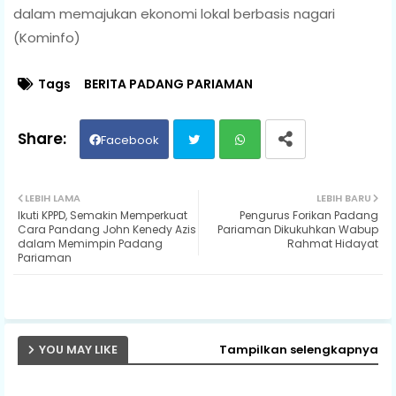
dalam memajukan ekonomi lokal berbasis nagari
(Kominfo)
Tags
BERITA PADANG PARIAMAN
Facebook
Twit
Wh
LEBIH LAMA
LEBIH BARU
Ikuti KPPD, Semakin Memperkuat
Pengurus Forikan Padang
ter
ats
Cara Pandang John Kenedy Azis
Pariaman Dikukuhkan Wabup
dalam Memimpin Padang
Rahmat Hidayat
Pariaman
ap
p
YOU MAY LIKE
Tampilkan selengkapnya