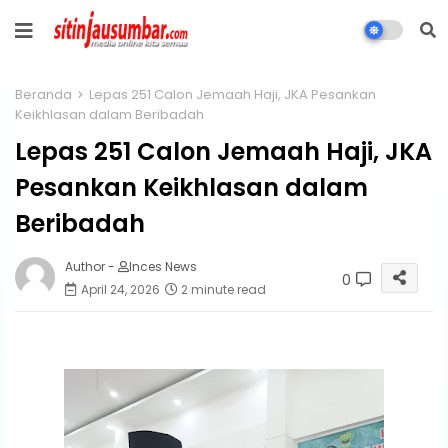
Beranda
‎Lepas 251 Calon Jemaah Haji, JKA Pesankan
Keikhlasan dalam Beribadah ‎
‎Lepas 251 Calon Jemaah Haji, JKA
Pesankan Keikhlasan dalam
Beribadah ‎
Author -
Inces News
0
April 24, 2026
2 minute read