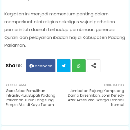
‎Kegiatan ini menjadi momentum penting dalam
memperkuat nilai religius sekaligus wujud perhatian
pemerintah daerah terhadap pembinaan generasi
Qurani dan pelayanan ibadah haji di Kabupaten Padang
Pariaman.
Facebook
Twit
Wh
LEBIH LAMA
LEBIH BARU
Goro Akbar Pemulihan
Jembatan Rajang Kampuang
ter
ats
Infrastruktur, Bupati Padang
Dama Diresmikan, John Kenedy
Pariaman Turun Langsung
Azis: Akses Vital Warga Kembali
Pimpin Aksi di Kayu Tanam
Normal
ap
p