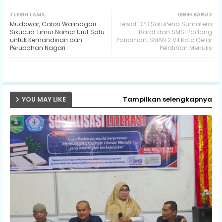
Twit
Wh
LEBIH LAMA
LEBIH BARU
Mudawar, Calon Walinagari
Lewat DPD SatuPena Sumatera
ter
ats
Sikucua Timur Nomor Urut Satu
Barat dan SMSI Padang
untuk Kemandirian dan
Pariaman, SMAN 2 VII Koto Gelar
Perubahan Nagari
Pelatihan Menulis
ap
p
YOU MAY LIKE
Tampilkan selengkapnya