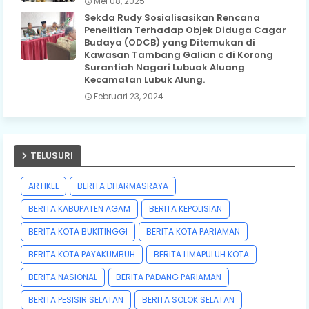
Mei 08, 2025
Sekda Rudy Sosialisasikan Rencana
Penelitian Terhadap Objek Diduga Cagar
Budaya (ODCB) yang Ditemukan di
Kawasan Tambang Galian c di Korong
Surantiah Nagari Lubuak Aluang
Kecamatan Lubuk Alung.
Februari 23, 2024
TELUSURI
ARTIKEL
BERITA DHARMASRAYA
BERITA KABUPATEN AGAM
BERITA KEPOLISIAN
BERITA KOTA BUKITINGGI
BERITA KOTA PARIAMAN
BERITA KOTA PAYAKUMBUH
BERITA LIMAPULUH KOTA
BERITA NASIONAL
BERITA PADANG PARIAMAN
BERITA PESISIR SELATAN
BERITA SOLOK SELATAN