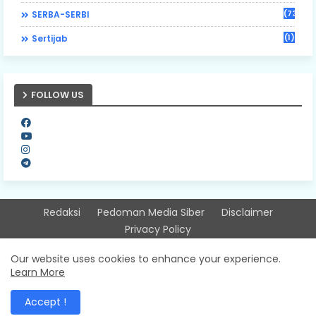
(73)
SERBA-SERBI
(1)
Sertijab
FOLLOW US
Redaksi
Pedoman Media Siber
Disclaimer
Privacy Policy
Design by -
Free Blogger Templates
| Distributed by
Our website uses cookies to enhance your experience.
Learn More
Sitinjausumbarnews
Accept !