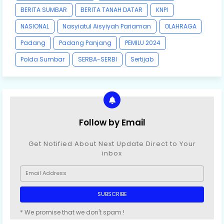
BERITA SUMBAR
BERITA TANAH DATAR
KNPI
NASIONAL
Nasyiatul Aisyiyah Pariaman
OLAHRAGA
Padang
Padang Panjang
PEMILU 2024
Polda Sumbar
SERBA-SERBI
Sertijab
Follow by Email
Get Notified About Next Update Direct to Your
inbox
* We promise that we don't spam !