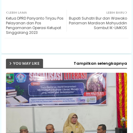
Twit
Wh
LEBIH LAMA
LEBIH BARU
Ketua DPRD Pariyanto Tinjau Pos
Bupati Suhatri Bur dan Wawako
ter
ats
Pelayanan dan Pos
Pariaman Mardison Mahyuddin
Pengamanan Operasi Ketupat
Sambut IK-LIMKOS
Singgalang 2023
ap
p
YOU MAY LIKE
Tampilkan selengkapnya