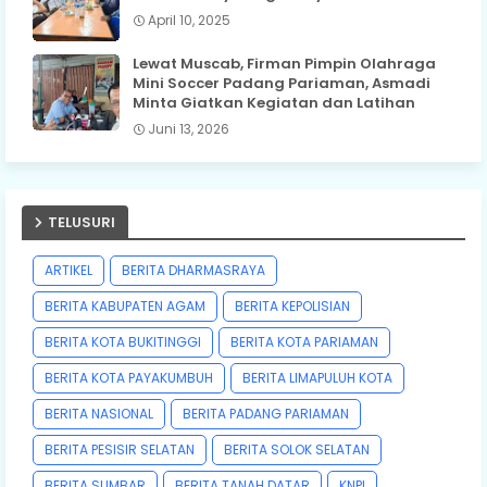
April 10, 2025
Lewat Muscab, Firman Pimpin Olahraga
Mini Soccer Padang Pariaman, Asmadi
Minta Giatkan Kegiatan dan Latihan
Juni 13, 2026
TELUSURI
ARTIKEL
BERITA DHARMASRAYA
BERITA KABUPATEN AGAM
BERITA KEPOLISIAN
BERITA KOTA BUKITINGGI
BERITA KOTA PARIAMAN
BERITA KOTA PAYAKUMBUH
BERITA LIMAPULUH KOTA
BERITA NASIONAL
BERITA PADANG PARIAMAN
BERITA PESISIR SELATAN
BERITA SOLOK SELATAN
BERITA SUMBAR
BERITA TANAH DATAR
KNPI