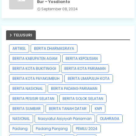
Bur - Yosdianto
September 08, 2024
TELUSURI
ARTIKEL
BERITA DHARMASRAYA
BERITA KABUPATEN AGAM
BERITA KEPOLISIAN
BERITA KOTA BUKITINGGI
BERITA KOTA PARIAMAN
BERITA KOTA PAYAKUMBUH
BERITA LIMAPULUH KOTA
BERITA NASIONAL
BERITA PADANG PARIAMAN
BERITA PESISIR SELATAN
BERITA SOLOK SELATAN
BERITA SUMBAR
BERITA TANAH DATAR
KNPI
NASIONAL
Nasyiatul Aisyiyah Pariaman
OLAHRAGA
Padang
Padang Panjang
PEMILU 2024