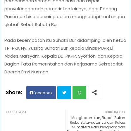
perencanaan sampai pada hasil dan aspek
penyelenggaraan pemerintah lainnya, agar Padang
Pariaman bisa bersaing dalam menghadapi tantangan
global" Sebut Suhatri Bur
Pada kesempatan itu Suhatri Bur didampingi oleh Ketua
TP-PKK Ny. Yusrita Suhatri Bur, kepala Dinas PUPR El
Abdes Marsyam, Kepala DLHPKPP, Syofrion, dan Kepala
Bagian Tata Pemerintahan dan Kerjasama Sekretariat
Daerah Emri Nurman.
Facebook
Twit
Wh
LEBIH LAMA
LEBIH BARU
Mengharumkan, Bupati Sutan
ter
ats
Riska Satu-satunya dari Pulau
Sumatera Raih Penghargaan